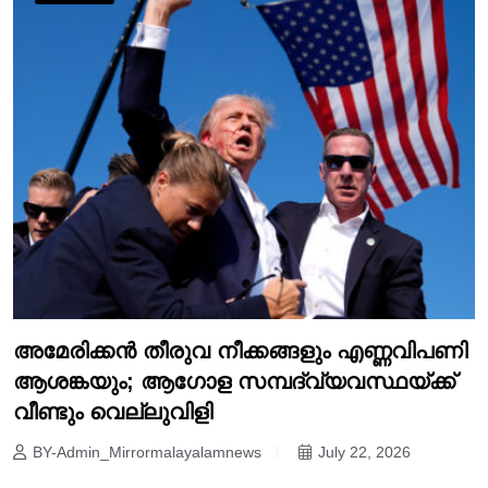
അമേരിക്കൻ തീരുവ നീക്കങ്ങളും എണ്ണവിപണി
ആശങ്കയും; ആഗോള സമ്പദ്‌വ്യവസ്ഥയ്ക്ക്
വീണ്ടും വെല്ലുവിളി
BY-Admin_Mirrormalayalamnews
July 22, 2026