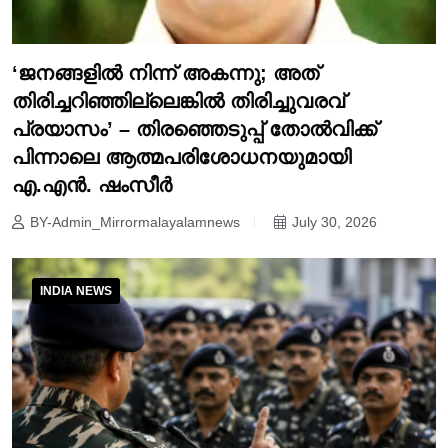
‘ജനങ്ങളിൽ നിന്ന് അകന്നു; അത്
തിരിച്ചറിഞ്ഞില്ലെങ്കിൽ തിരിച്ചുവരവ്
പ്രയാസം’ – തിരഞ്ഞെടുപ്പ് തോൽവിക്ക്
പിന്നാലെ ആത്മപരിശോധനയുമായി
എ.എൻ. ഷംസീർ
BY-Admin_Mirrormalayalamnews
July 30, 2026
INDIA NEWS