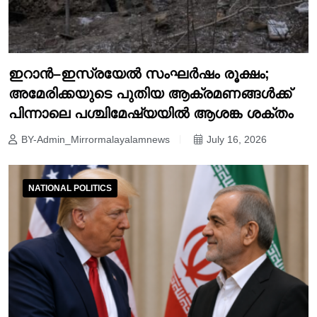
ഇറാൻ–ഇസ്രയേൽ സംഘർഷം രൂക്ഷം;
അമേരിക്കയുടെ പുതിയ ആക്രമണങ്ങൾക്ക്
പിന്നാലെ പശ്ചിമേഷ്യയിൽ ആശങ്ക ശക്തം
BY-Admin_Mirrormalayalamnews
July 16, 2026
NATIONAL POLITICS