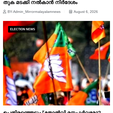
തുക മടക്കി നൽകാൻ നിർദേശം
BY-Admin_Mirrormalayalamnews
August 6, 2026
ELECTION NEWS
ഉപതിരഞ്ഞെടുപ്പ് തോൽവി മനപ്പൂർവമോ?