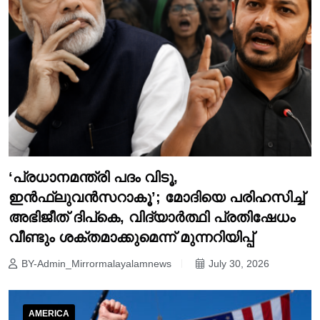
‘പ്രധാനമന്ത്രി പദം വിടൂ,
ഇൻഫ്ലുവൻസറാകൂ’; മോദിയെ പരിഹസിച്ച്
അഭിജീത് ദിപ്കെ, വിദ്യാർത്ഥി പ്രതിഷേധം
വീണ്ടും ശക്തമാക്കുമെന്ന് മുന്നറിയിപ്പ്
BY-Admin_Mirrormalayalamnews
July 30, 2026
AMERICA