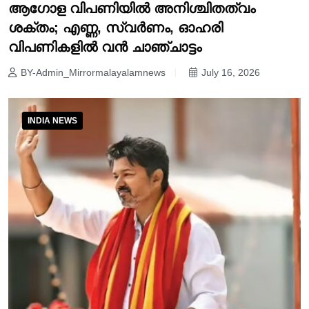
ആഗോള വിപണിയിൽ അനിശ്ചിതത്വം
ശക്തം; എണ്ണ, സ്വർണം, ഓഹരി
വിപണികളിൽ വൻ ചാഞ്ചാട്ടം
BY-Admin_Mirrormalayalamnews
July 16, 2026
INDIA NEWS