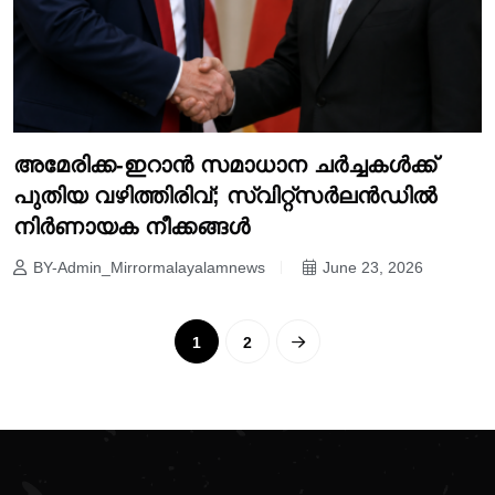
അമേരിക്ക-ഇറാൻ സമാധാന ചർച്ചകൾക്ക്
പുതിയ വഴിത്തിരിവ്; സ്വിറ്റ്സർലൻഡിൽ
നിർണായക നീക്കങ്ങൾ
BY-Admin_Mirrormalayalamnews
June 23, 2026
1
2