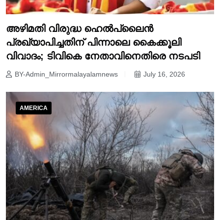
അഴിമതി വിരുദ്ധ ഹെൽപ്‌ലൈൻ
പ്രഖ്യാപിച്ചതിന് പിന്നാലെ കൈക്കൂലി
വിവാദം; ടിവികെ നേതാവിനെതിരെ നടപടി
BY-Admin_Mirrormalayalamnews
July 16, 2026
AMERICA