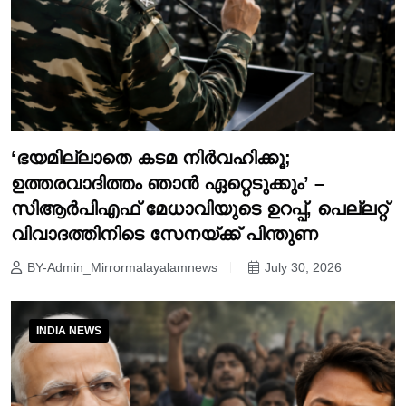
‘ഭയമില്ലാതെ കടമ നിർവഹിക്കൂ;
ഉത്തരവാദിത്തം ഞാൻ ഏറ്റെടുക്കും’ –
സിആർപിഎഫ് മേധാവിയുടെ ഉറപ്പ്, പെല്ലറ്റ്
വിവാദത്തിനിടെ സേനയ്ക്ക് പിന്തുണ
BY-Admin_Mirrormalayalamnews
July 30, 2026
INDIA NEWS