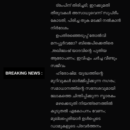
ട്രംപിന് തിരിച്ചടി; ഇറക്കുമതി
തീരുവകൾ അസാധുവെന്ന് സുപ്രീം
കോടതി, പിരിച്ച തുക മടക്കി നൽകാൻ
നിർദേശം
ഉപതിരഞ്ഞെടുപ്പ് തോൽവി
മനപ്പൂർവമോ? ബിജെപിക്കെതിരെ
അഖിലേഷ് യാദവിന്റെ പുതിയ
ആരോപണം; ഇവിഎം ചർച്ച വീണ്ടും
സജീവം
BREAKING NEWS :
ഹിരോഷിമ: യുദ്ധത്തിന്റെ
മുറിവുകൾ ഓർമ്മിപ്പിക്കുന്ന നഗരം;
സമാധാനത്തിന്റെ സന്ദേശവുമായി
ലോകത്തെ ചിന്തിപ്പിക്കുന്ന സ്മാരകം
മഴക്കെടുതി നിയന്ത്രണത്തിൽ
കൂടുതൽ ഏകോപനം വേണം;
മുല്ലപ്പെരിയാർ ഉൾപ്പെടെ
ഡാമുകളുടെ പ്രവർത്തനം