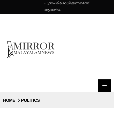
പുനഃപരിശോധിക്കണമെന്ന്
ആവശ്യം
HOME
POLITICS