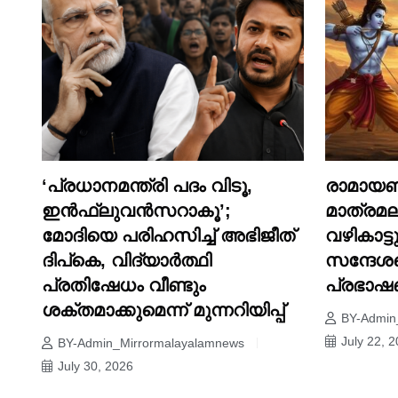
‘പ്രധാനമന്ത്രി പദം വിടൂ,
രാമായണ
ഇൻഫ്ലുവൻസറാകൂ’;
മാത്രമല
മോദിയെ പരിഹസിച്ച് അഭിജീത്
വഴികാട്ട
ദിപ്കെ, വിദ്യാർത്ഥി
സന്ദേശമ
പ്രതിഷേധം വീണ്ടും
പ്രഭാ
ശക്തമാക്കുമെന്ന് മുന്നറിയിപ്പ്
BY-Admin
July 22, 
BY-Admin_Mirrormalayalamnews
July 30, 2026