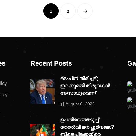
1
2
es
Recent Posts
Ga
ട്രംപിന് തിരിച്ചടി;
licy
ഇറക്കുമതി തീരുവകൾ
അസാധുവെന്ന്
licy
August 6, 2026
s
ഉപതിരഞ്ഞെടുപ്പ്
തോൽവി മനപ്പൂർവമോ?
ബിജെപിക്കെതിരെ