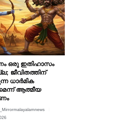
ം ഒരു ഇതിഹാസം
്ല; ജീവിതത്തിന്
ുന്ന ധാർമിക
െന്ന് ആത്മീയ
ഷണം
_Mirrormalayalamnews
2026