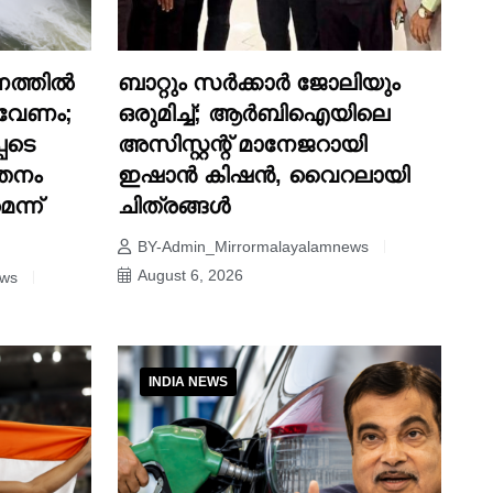
രണത്തിൽ
ബാറ്റും സർക്കാർ ജോലിയും
വേണം;
ഒരുമിച്ച്; ആർബിഐയിലെ
പെടെ
അസിസ്റ്റന്റ് മാനേജറായി
്തനം
ഇഷാൻ കിഷൻ, വൈറലായി
ന്ന്
ചിത്രങ്ങൾ
BY-Admin_Mirrormalayalamnews
August 6, 2026
ews
INDIA NEWS