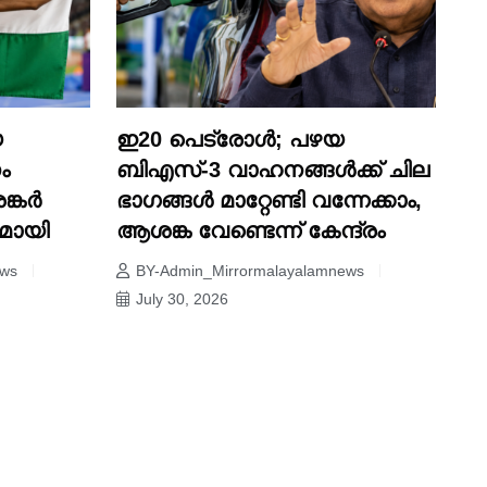
യ
ഇ20 പെട്രോൾ; പഴയ
ം
ബിഎസ്-3 വാഹനങ്ങൾക്ക് ചില
ങ്കർ
ഭാഗങ്ങൾ മാറ്റേണ്ടി വന്നേക്കാം,
മായി
ആശങ്ക വേണ്ടെന്ന് കേന്ദ്രം
ews
BY-Admin_Mirrormalayalamnews
July 30, 2026