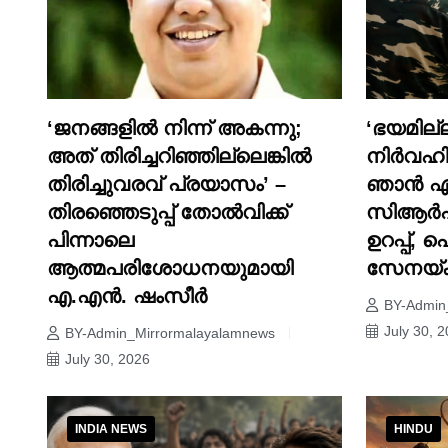
‘ജനങ്ങളിൽ നിന്ന് അകന്നു;
‘ഭയമില
അത് തിരിച്ചറിഞ്ഞില്ലെങ്കിൽ
നിർവഹിക
തിരിച്ചുവരവ് പ്രയാസം’ –
ഞാൻ ഏറ്
തിരഞ്ഞെടുപ്പ് തോൽവിക്ക്
സിആർപ
പിന്നാലെ
ഉറപ്പ്, 
ആത്മപരിശോധനയുമായി
സേനയ്ക്
എ.എൻ. ഷംസീർ
BY-Admin
July 30, 
BY-Admin_Mirrormalayalamnews
July 30, 2026
INDIA NEWS
HINDU