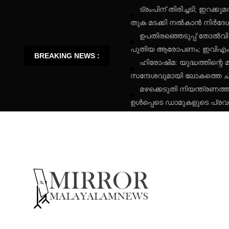
ട്രംപിന് തിരിച്ചടി; ഇറക
തുക മടക്കി നൽകാൻ നിർദേ
ഉപതിരഞ്ഞെടുപ്പ് തോൽവി
പുതിയ ആരോപണം; ഇവിഎം ചർ
BREAKING NEWS :
ഹിരോഷിമ: യുദ്ധത്തിന്റെ 
സന്ദേശവുമായി ലോകത്തെ ചിന്ത
മഴക്കെടുതി നിയന്ത്രണത
ഉൾപ്പെടെ ഡാമുകളുടെ പ്ര