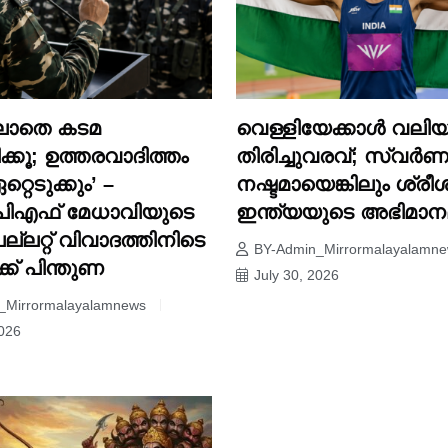
്ലാതെ കടമ
വെള്ളിയേക്കാൾ വലി
്കൂ; ഉത്തരവാദിത്തം
തിരിച്ചുവരവ്; സ്വർണ
റെടുക്കും’ –
നഷ്ടമായെങ്കിലും ശ്രീശ
ിഎഫ് മേധാവിയുടെ
ഇന്ത്യയുടെ അഭിമാന
പെല്ലറ്റ് വിവാദത്തിനിടെ
BY-Admin_Mirrormalayalamn
ക് പിന്തുണ
July 30, 2026
_Mirrormalayalamnews
2026