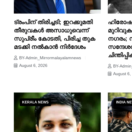
ട്രംപിന് തിരിച്ചടി; ഇറക്കുമതി
ഹിരോഷിമ
തീരുവകൾ അസാധുവെന്ന്
മുറിവുകൾ
സുപ്രീം കോടതി, പിരിച്ച തുക
നഗരം; 
മടക്കി നൽകാൻ നിർദേശം
സന്ദേശ
ചിന്തിപ്പ
BY-Admin_Mirrormalayalamnews
August 6, 2026
BY-Admin
August 6,
KERALA NEWS
INDIA N