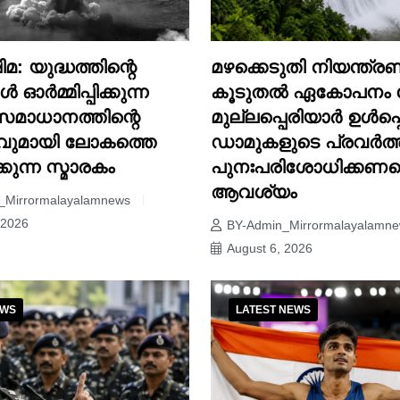
: യുദ്ധത്തിന്റെ
മഴക്കെടുതി നിയന്ത്
 ഓർമ്മിപ്പിക്കുന്ന
കൂടുതൽ ഏകോപനം 
സമാധാനത്തിന്റെ
മുല്ലപ്പെരിയാർ ഉൾപ്
വുമായി ലോകത്തെ
ഡാമുകളുടെ പ്രവർത
ിക്കുന്ന സ്മാരകം
പുനഃപരിശോധിക്കണമെ
ആവശ്യം
_Mirrormalayalamnews
 2026
BY-Admin_Mirrormalayalamn
August 6, 2026
EWS
LATEST NEWS