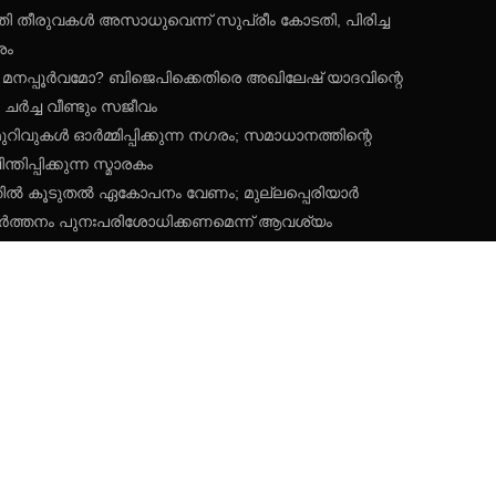
്കുമതി തീരുവകൾ അസാധുവെന്ന് സുപ്രീം കോടതി, പിരിച്ച
ശം
 മനപ്പൂർവമോ? ബിജെപിക്കെതിരെ അഖിലേഷ് യാദവിന്റെ
ച്ച വീണ്ടും സജീവം
മുറിവുകൾ ഓർമ്മിപ്പിക്കുന്ന നഗരം; സമാധാനത്തിന്റെ
ിപ്പിക്കുന്ന സ്മാരകം
്തിൽ കൂടുതൽ ഏകോപനം വേണം; മുല്ലപ്പെരിയാർ
വർത്തനം പുനഃപരിശോധിക്കണമെന്ന് ആവശ്യം