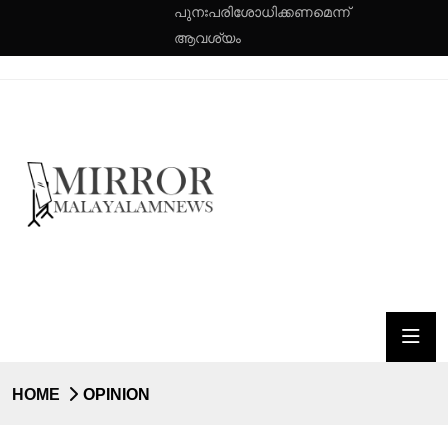
പുനഃപരിശോധിക്കണമെന്ന്
ആവശ്യം
HOME
OPINION