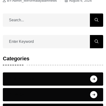
BY-Admin_Mirrormalayalamnews
August 6, 2026
Categories
AI & Robotics
America