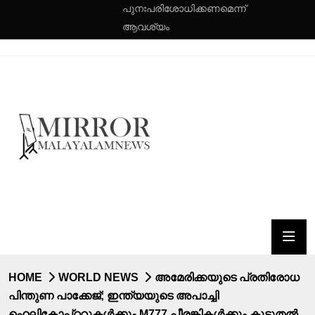
പുനഃപരിശോധിക്കണമെന്ന്
ആവശ്യം
HOME
WORLD NEWS
അമേരിക്കയുടെ പ്രതിരോധ
പിന്തുണ പാക്കേജ്; ഇന്ത്യയുടെ അപാച്ചി
ഹെലികോപ്റ്ററുകൾക്കും M777 പീരങ്കികൾക്കും കൂടുതൽ